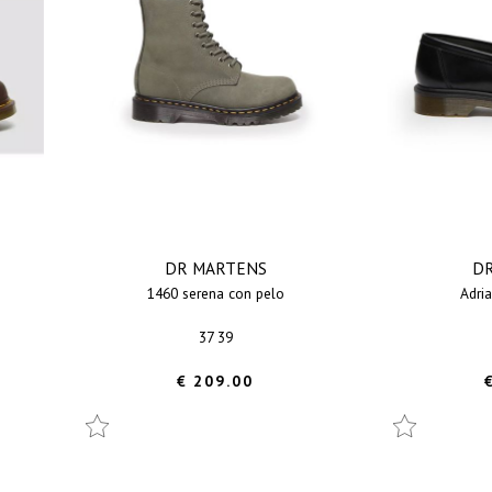
DR MARTENS
D
1460 serena con pelo
adr
37 39
€ 209.00