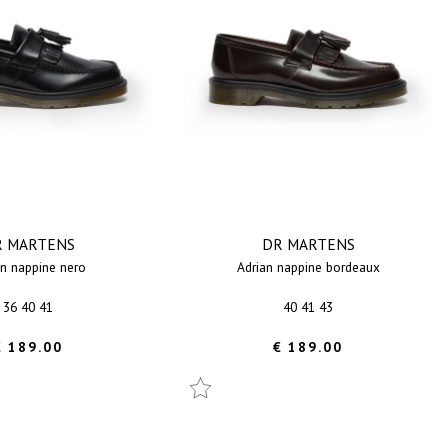
R MARTENS
DR MARTENS
ian nappine nero
adrian nappine bordeaux
36 40 41
40 41 43
€ 189.00
€ 189.00