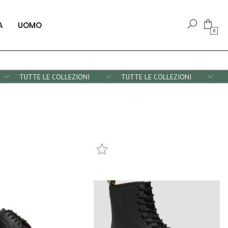
A
UOMO
0