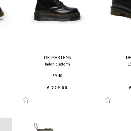
DR MARTENS
D
jadon platform
39 40
€ 229.00