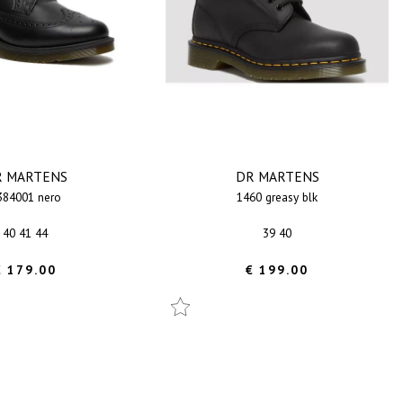
R MARTENS
DR MARTENS
1384001 nero
1460 greasy blk
40 41 44
39 40
€ 179.00
€ 199.00