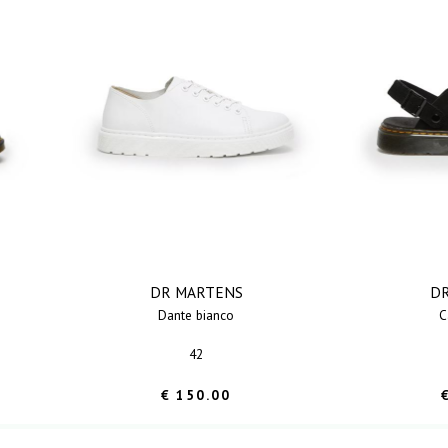
DR MARTENS
D
dante bianco
42
€ 150.00