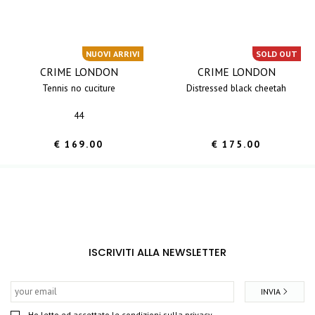
NUOVI ARRIVI
SOLD OUT
CRIME LONDON
CRIME LONDON
tennis no cuciture
distressed black cheetah
44
€ 169.00
€ 175.00
ISCRIVITI ALLA NEWSLETTER
INVIA
Ho letto ed accettato le condizioni sulla privacy.