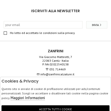
ISCRIVITI ALLA NEWSLETTER
INVIA
Ho letto ed accettato le condizioni sulla privacy.
ZANFRINI
Via Giacomo Matteotti, 7
22063 Cantù - Italia
P. IVA:02022540138
031 714469
info@zanfrinicalzature.it
Cookies & Privacy
SHOP
Questo sito si avvale di cookie di profilazione utilizzati per ads/contenuti
SERVIZIO CLIENTI
personalizzati. Scegli se accettare o disattivare tali cookie nella pagina cookie
ACQUISTO SICURO
Maggiori Informazioni
policy.
ACCETTA TUTTI I COOKIE