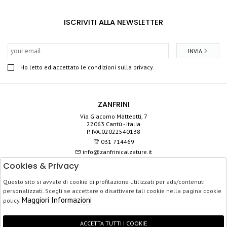
ISCRIVITI ALLA NEWSLETTER
INVIA
Ho letto ed accettato le condizioni sulla privacy.
ZANFRINI
Via Giacomo Matteotti, 7
22063 Cantù - Italia
P. IVA:02022540138
031 714469
info@zanfrinicalzature.it
Cookies & Privacy
SHOP
Questo sito si avvale di cookie di profilazione utilizzati per ads/contenuti
SERVIZIO CLIENTI
personalizzati. Scegli se accettare o disattivare tali cookie nella pagina cookie
ACQUISTO SICURO
Maggiori Informazioni
policy.
ACCETTA TUTTI I COOKIE