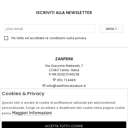
ISCRIVITI ALLA NEWSLETTER
INVIA
Ho letto ed accettato le condizioni sulla privacy.
ZANFRINI
Via Giacomo Matteotti, 7
22063 Cantù - Italia
P. IVA:02022540138
031 714469
info@zanfrinicalzature.it
Cookies & Privacy
SHOP
Questo sito si avvale di cookie di profilazione utilizzati per ads/contenuti
SERVIZIO CLIENTI
personalizzati. Scegli se accettare o disattivare tali cookie nella pagina cookie
ACQUISTO SICURO
Maggiori Informazioni
policy.
ACCETTA TUTTI I COOKIE