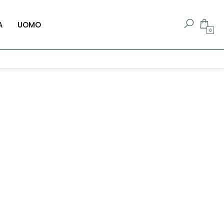
A
UOMO
0