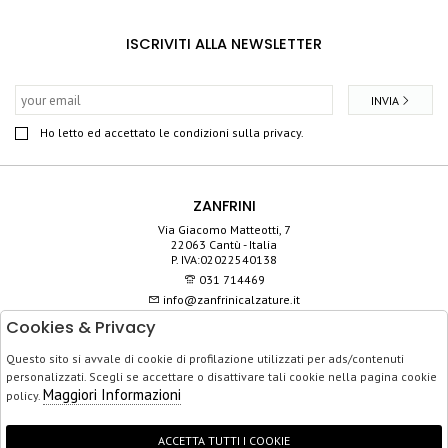
ISCRIVITI ALLA NEWSLETTER
INVIA
Ho letto ed accettato le condizioni sulla privacy.
ZANFRINI
Via Giacomo Matteotti, 7
22063 Cantù - Italia
P. IVA:02022540138
031 714469
info@zanfrinicalzature.it
Cookies & Privacy
SHOP
Questo sito si avvale di cookie di profilazione utilizzati per ads/contenuti
SERVIZIO CLIENTI
personalizzati. Scegli se accettare o disattivare tali cookie nella pagina cookie
ACQUISTO SICURO
Maggiori Informazioni
policy.
ACCETTA TUTTI I COOKIE