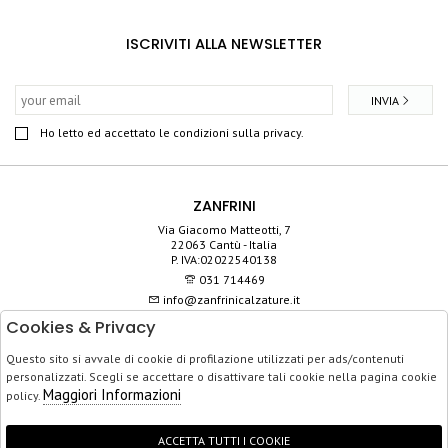
ISCRIVITI ALLA NEWSLETTER
INVIA
Ho letto ed accettato le condizioni sulla privacy.
ZANFRINI
Via Giacomo Matteotti, 7
22063 Cantù - Italia
P. IVA:02022540138
031 714469
info@zanfrinicalzature.it
Cookies & Privacy
SHOP
Questo sito si avvale di cookie di profilazione utilizzati per ads/contenuti
SERVIZIO CLIENTI
personalizzati. Scegli se accettare o disattivare tali cookie nella pagina cookie
ACQUISTO SICURO
Maggiori Informazioni
policy.
ACCETTA TUTTI I COOKIE