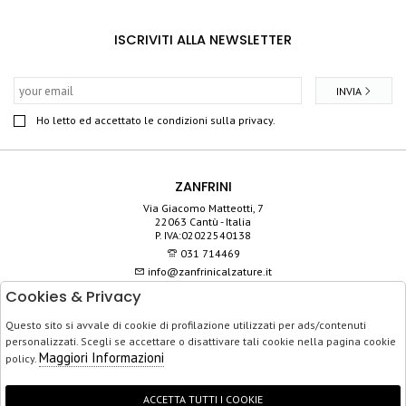
ISCRIVITI ALLA NEWSLETTER
INVIA
Ho letto ed accettato le condizioni sulla privacy.
ZANFRINI
Via Giacomo Matteotti, 7
22063 Cantù - Italia
P. IVA:02022540138
031 714469
info@zanfrinicalzature.it
Cookies & Privacy
SHOP
Questo sito si avvale di cookie di profilazione utilizzati per ads/contenuti
SERVIZIO CLIENTI
personalizzati. Scegli se accettare o disattivare tali cookie nella pagina cookie
ACQUISTO SICURO
Maggiori Informazioni
policy.
ACCETTA TUTTI I COOKIE