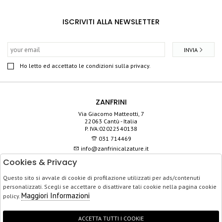
ISCRIVITI ALLA NEWSLETTER
INVIA
Ho letto ed accettato le condizioni sulla privacy.
ZANFRINI
Via Giacomo Matteotti, 7
22063 Cantù - Italia
P. IVA:02022540138
031 714469
info@zanfrinicalzature.it
Cookies & Privacy
SHOP
Questo sito si avvale di cookie di profilazione utilizzati per ads/contenuti
SERVIZIO CLIENTI
personalizzati. Scegli se accettare o disattivare tali cookie nella pagina cookie
ACQUISTO SICURO
Maggiori Informazioni
policy.
ACCETTA TUTTI I COOKIE