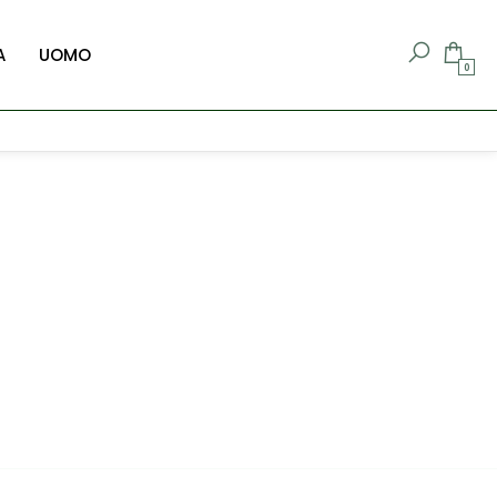
A
UOMO
0