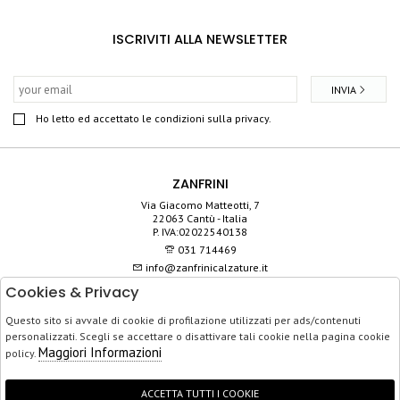
ISCRIVITI ALLA NEWSLETTER
INVIA
Ho letto ed accettato le condizioni sulla privacy.
ZANFRINI
Via Giacomo Matteotti, 7
22063 Cantù - Italia
P. IVA:02022540138
031 714469
info@zanfrinicalzature.it
Cookies & Privacy
SHOP
Questo sito si avvale di cookie di profilazione utilizzati per ads/contenuti
SERVIZIO CLIENTI
personalizzati. Scegli se accettare o disattivare tali cookie nella pagina cookie
ACQUISTO SICURO
Maggiori Informazioni
policy.
ACCETTA TUTTI I COOKIE