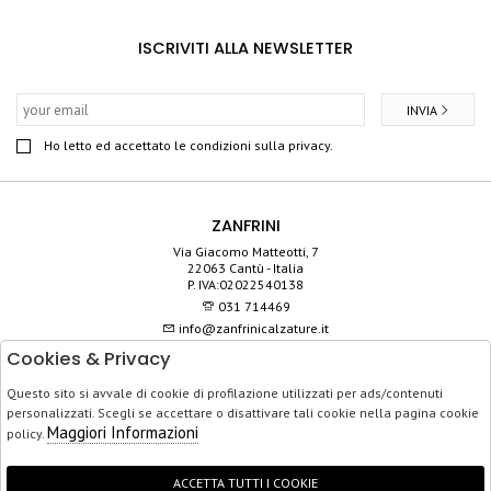
ISCRIVITI ALLA NEWSLETTER
INVIA
Ho letto ed accettato le condizioni sulla privacy.
ZANFRINI
Via Giacomo Matteotti, 7
22063 Cantù - Italia
P. IVA:02022540138
031 714469
info@zanfrinicalzature.it
Cookies & Privacy
SHOP
Questo sito si avvale di cookie di profilazione utilizzati per ads/contenuti
SERVIZIO CLIENTI
personalizzati. Scegli se accettare o disattivare tali cookie nella pagina cookie
ACQUISTO SICURO
Maggiori Informazioni
policy.
ACCETTA TUTTI I COOKIE