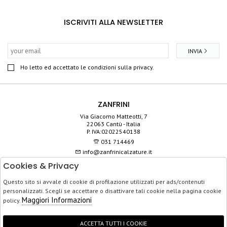
ISCRIVITI ALLA NEWSLETTER
INVIA
Ho letto ed accettato le condizioni sulla privacy.
ZANFRINI
Via Giacomo Matteotti, 7
22063 Cantù - Italia
P. IVA:02022540138
031 714469
info@zanfrinicalzature.it
Cookies & Privacy
SHOP
Questo sito si avvale di cookie di profilazione utilizzati per ads/contenuti
SERVIZIO CLIENTI
personalizzati. Scegli se accettare o disattivare tali cookie nella pagina cookie
ACQUISTO SICURO
Maggiori Informazioni
policy.
ACCETTA TUTTI I COOKIE