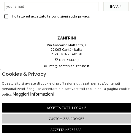
INVIA
Ho letto ed accettato le condizioni sulla privacy.
ZANFRINI
Via Giacomo Matteotti, 7
22063 Cantù - Italia
P. IVA:02022540138
031 714469
info@zanfrinicalzature.it
Cookies & Privacy
SHOP
Questo sito si avvale di cookie di profilazione utilizzati per ads/contenuti
SERVIZIO CLIENTI
personalizzati. Scegli se accettare o disattivare tali cookie nella pagina cookie
ACQUISTO SICURO
Maggiori Informazioni
policy.
ACCETTA TUTTI I COOKIE
CUSTOMIZZA COOKIES
FOLLOW US
ACCETTA NECESSARI