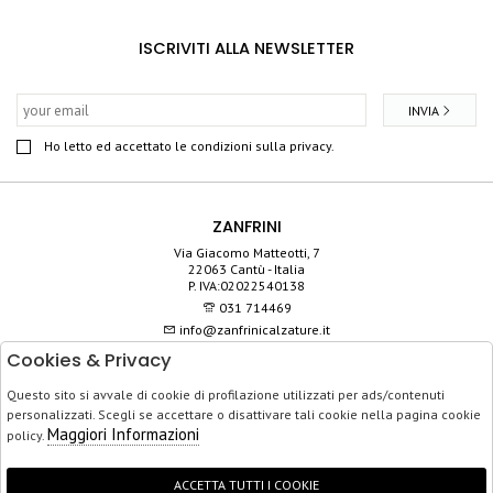
ISCRIVITI ALLA NEWSLETTER
INVIA
Ho letto ed accettato le condizioni sulla privacy.
ZANFRINI
Via Giacomo Matteotti, 7
22063 Cantù - Italia
P. IVA:02022540138
031 714469
info@zanfrinicalzature.it
Cookies & Privacy
SHOP
Questo sito si avvale di cookie di profilazione utilizzati per ads/contenuti
SERVIZIO CLIENTI
personalizzati. Scegli se accettare o disattivare tali cookie nella pagina cookie
ACQUISTO SICURO
Maggiori Informazioni
policy.
ACCETTA TUTTI I COOKIE