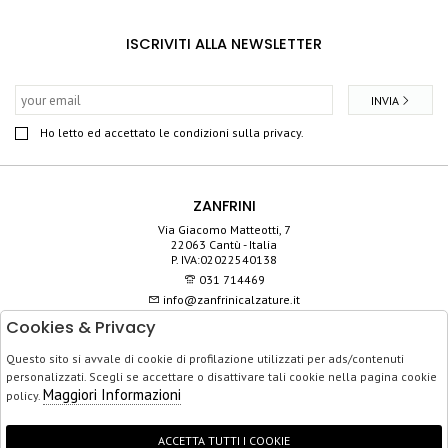
ISCRIVITI ALLA NEWSLETTER
INVIA
Ho letto ed accettato le condizioni sulla privacy.
ZANFRINI
Via Giacomo Matteotti, 7
22063 Cantù - Italia
P. IVA:02022540138
031 714469
info@zanfrinicalzature.it
Cookies & Privacy
SHOP
Questo sito si avvale di cookie di profilazione utilizzati per ads/contenuti
SERVIZIO CLIENTI
personalizzati. Scegli se accettare o disattivare tali cookie nella pagina cookie
ACQUISTO SICURO
Maggiori Informazioni
policy.
ACCETTA TUTTI I COOKIE