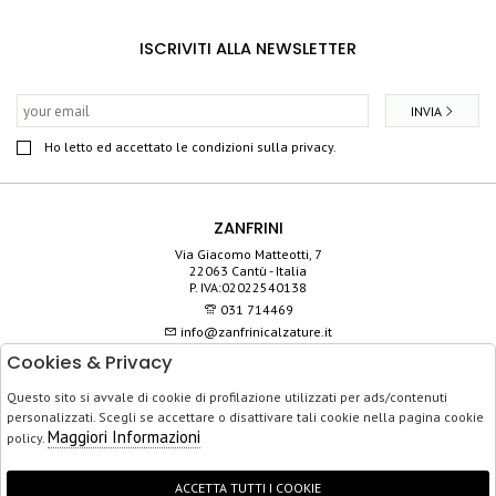
ISCRIVITI ALLA NEWSLETTER
INVIA
Ho letto ed accettato le condizioni sulla privacy.
ZANFRINI
Via Giacomo Matteotti, 7
22063 Cantù - Italia
P. IVA:02022540138
031 714469
info@zanfrinicalzature.it
Cookies & Privacy
SHOP
Questo sito si avvale di cookie di profilazione utilizzati per ads/contenuti
SERVIZIO CLIENTI
personalizzati. Scegli se accettare o disattivare tali cookie nella pagina cookie
ACQUISTO SICURO
Maggiori Informazioni
policy.
ACCETTA TUTTI I COOKIE