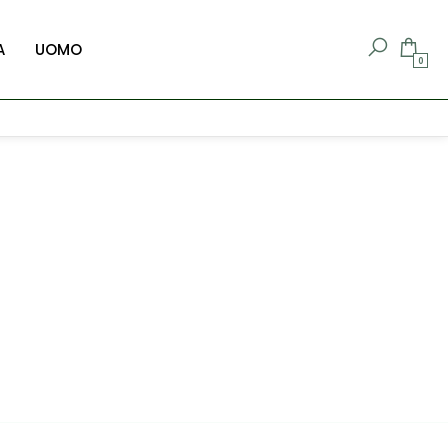
A
UOMO
0