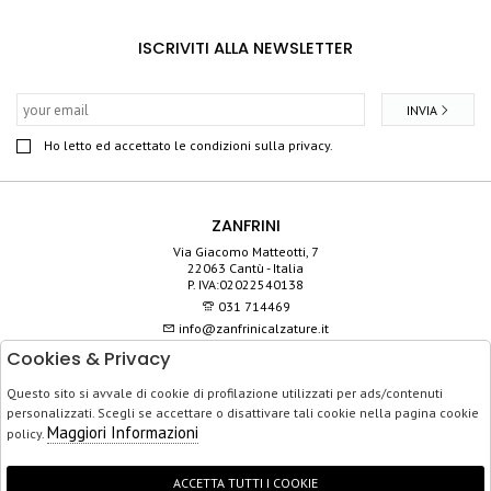
ISCRIVITI ALLA NEWSLETTER
INVIA
Ho letto ed accettato le condizioni sulla privacy.
ZANFRINI
Via Giacomo Matteotti, 7
22063 Cantù - Italia
P. IVA:02022540138
031 714469
info@zanfrinicalzature.it
Cookies & Privacy
SHOP
Questo sito si avvale di cookie di profilazione utilizzati per ads/contenuti
SERVIZIO CLIENTI
personalizzati. Scegli se accettare o disattivare tali cookie nella pagina cookie
ACQUISTO SICURO
Maggiori Informazioni
policy.
ACCETTA TUTTI I COOKIE