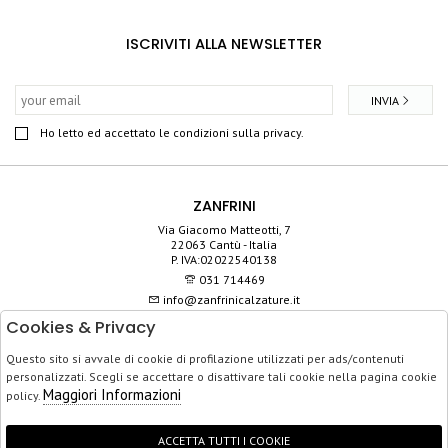
ISCRIVITI ALLA NEWSLETTER
INVIA
Ho letto ed accettato le condizioni sulla privacy.
ZANFRINI
Via Giacomo Matteotti, 7
22063 Cantù - Italia
P. IVA:02022540138
031 714469
info@zanfrinicalzature.it
Cookies & Privacy
SHOP
Questo sito si avvale di cookie di profilazione utilizzati per ads/contenuti
SERVIZIO CLIENTI
personalizzati. Scegli se accettare o disattivare tali cookie nella pagina cookie
ACQUISTO SICURO
Maggiori Informazioni
policy.
ACCETTA TUTTI I COOKIE