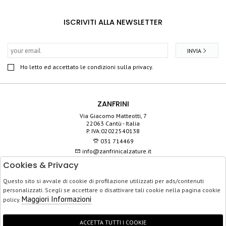
ISCRIVITI ALLA NEWSLETTER
INVIA
Ho letto ed accettato le condizioni sulla privacy.
ZANFRINI
Via Giacomo Matteotti, 7
22063 Cantù - Italia
P. IVA:02022540138
031 714469
info@zanfrinicalzature.it
Cookies & Privacy
SHOP
Questo sito si avvale di cookie di profilazione utilizzati per ads/contenuti
SERVIZIO CLIENTI
personalizzati. Scegli se accettare o disattivare tali cookie nella pagina cookie
ACQUISTO SICURO
Maggiori Informazioni
policy.
ACCETTA TUTTI I COOKIE