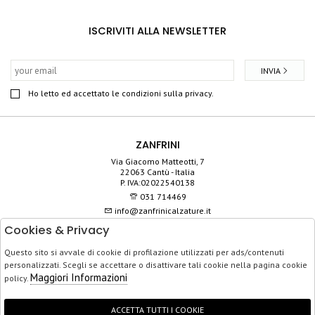
ISCRIVITI ALLA NEWSLETTER
INVIA
Ho letto ed accettato le condizioni sulla privacy.
ZANFRINI
Via Giacomo Matteotti, 7
22063 Cantù - Italia
P. IVA:02022540138
031 714469
info@zanfrinicalzature.it
Cookies & Privacy
SHOP
Questo sito si avvale di cookie di profilazione utilizzati per ads/contenuti
SERVIZIO CLIENTI
personalizzati. Scegli se accettare o disattivare tali cookie nella pagina cookie
ACQUISTO SICURO
Maggiori Informazioni
policy.
ACCETTA TUTTI I COOKIE