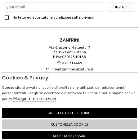
INVIA
Ho letto ed accettato le condizioni sulla privacy.
ZANFRINI
Via Giacomo Matteotti, 7
22063 Cantù - Italia
P. IVA:02022540138
031 714469
info@zanfrinicalzature.it
Cookies & Privacy
SHOP
Questo sito si avvale di cookie di profilazione utilizzati per ads/contenuti
SERVIZIO CLIENTI
personalizzati. Scegli se accettare o disattivare tali cookie nella pagina cookie
ACQUISTO SICURO
Maggiori Informazioni
policy.
ACCETTA TUTTI I COOKIE
CUSTOMIZZA COOKIES
FOLLOW US
ACCETTA NECESSARI