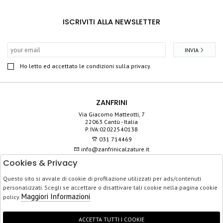
ISCRIVITI ALLA NEWSLETTER
INVIA
Ho letto ed accettato le condizioni sulla privacy.
ZANFRINI
Via Giacomo Matteotti, 7
22063 Cantù - Italia
P. IVA:02022540138
031 714469
info@zanfrinicalzature.it
Cookies & Privacy
SHOP
Questo sito si avvale di cookie di profilazione utilizzati per ads/contenuti
SERVIZIO CLIENTI
personalizzati. Scegli se accettare o disattivare tali cookie nella pagina cookie
ACQUISTO SICURO
Maggiori Informazioni
policy.
ACCETTA TUTTI I COOKIE