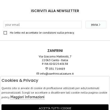
ISCRIVITI ALLA NEWSLETTER
INVIA
Ho letto ed accettato le condizioni sulla privacy.
ZANFRINI
Via Giacomo Matteotti, 7
22063 Cantù - Italia
P. IVA:02022540138
031 714469
info@zanfrinicalzature.it
Cookies & Privacy
SHOP
Questo sito si avvale di cookie di profilazione utilizzati per ads/contenuti
SERVIZIO CLIENTI
personalizzati. Scegli se accettare o disattivare tali cookie nella pagina cookie
ACQUISTO SICURO
Maggiori Informazioni
policy.
ACCETTA TUTTI I COOKIE