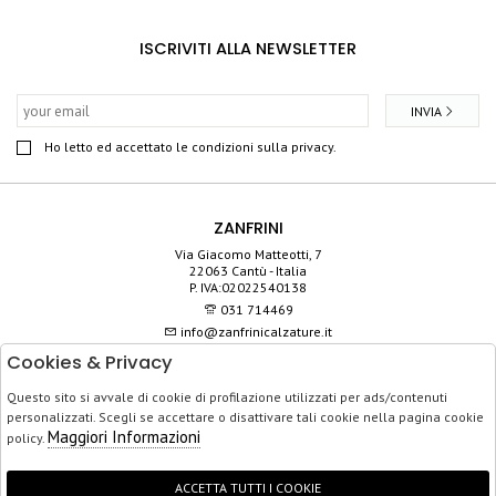
ISCRIVITI ALLA NEWSLETTER
INVIA
Ho letto ed accettato le condizioni sulla privacy.
ZANFRINI
Via Giacomo Matteotti, 7
22063 Cantù - Italia
P. IVA:02022540138
031 714469
info@zanfrinicalzature.it
Cookies & Privacy
SHOP
Questo sito si avvale di cookie di profilazione utilizzati per ads/contenuti
SERVIZIO CLIENTI
personalizzati. Scegli se accettare o disattivare tali cookie nella pagina cookie
ACQUISTO SICURO
Maggiori Informazioni
policy.
ACCETTA TUTTI I COOKIE