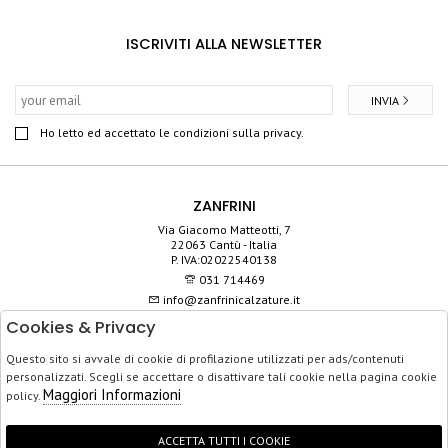
ISCRIVITI ALLA NEWSLETTER
INVIA
Ho letto ed accettato le condizioni sulla privacy.
ZANFRINI
Via Giacomo Matteotti, 7
22063 Cantù - Italia
P. IVA:02022540138
031 714469
info@zanfrinicalzature.it
Cookies & Privacy
SHOP
Questo sito si avvale di cookie di profilazione utilizzati per ads/contenuti
SERVIZIO CLIENTI
personalizzati. Scegli se accettare o disattivare tali cookie nella pagina cookie
ACQUISTO SICURO
Maggiori Informazioni
policy.
ACCETTA TUTTI I COOKIE