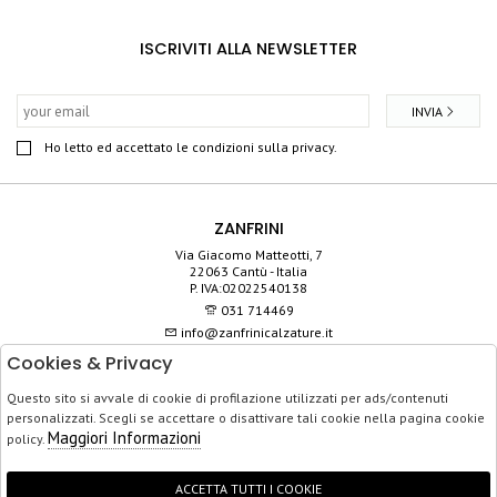
ISCRIVITI ALLA NEWSLETTER
INVIA
Ho letto ed accettato le condizioni sulla privacy.
ZANFRINI
Via Giacomo Matteotti, 7
22063 Cantù - Italia
P. IVA:02022540138
031 714469
info@zanfrinicalzature.it
Cookies & Privacy
SHOP
Questo sito si avvale di cookie di profilazione utilizzati per ads/contenuti
SERVIZIO CLIENTI
personalizzati. Scegli se accettare o disattivare tali cookie nella pagina cookie
ACQUISTO SICURO
Maggiori Informazioni
policy.
ACCETTA TUTTI I COOKIE