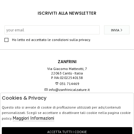
ISCRIVITI ALLA NEWSLETTER
INVIA
Ho letto ed accettato le condizioni sulla privacy.
ZANFRINI
Via Giacomo Matteotti, 7
22063 Cantù - Italia
P. IVA:02022540138
031 714469
info@zanfrinicalzature.it
Cookies & Privacy
SHOP
Questo sito si avvale di cookie di profilazione utilizzati per ads/contenuti
SERVIZIO CLIENTI
personalizzati. Scegli se accettare o disattivare tali cookie nella pagina cookie
ACQUISTO SICURO
Maggiori Informazioni
policy.
ACCETTA TUTTI I COOKIE