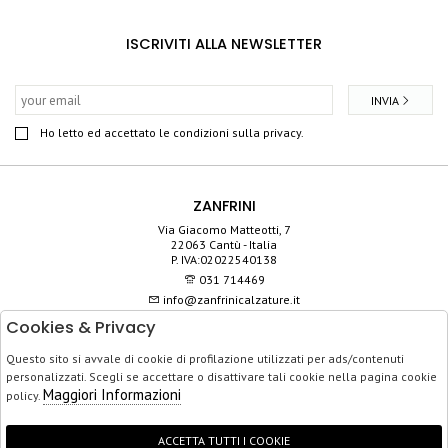
ISCRIVITI ALLA NEWSLETTER
INVIA
Ho letto ed accettato le condizioni sulla privacy.
ZANFRINI
Via Giacomo Matteotti, 7
22063 Cantù - Italia
P. IVA:02022540138
031 714469
info@zanfrinicalzature.it
Cookies & Privacy
SHOP
Questo sito si avvale di cookie di profilazione utilizzati per ads/contenuti
SERVIZIO CLIENTI
personalizzati. Scegli se accettare o disattivare tali cookie nella pagina cookie
ACQUISTO SICURO
Maggiori Informazioni
policy.
ACCETTA TUTTI I COOKIE