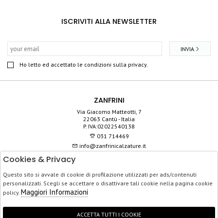
ISCRIVITI ALLA NEWSLETTER
INVIA
Ho letto ed accettato le condizioni sulla privacy.
ZANFRINI
Via Giacomo Matteotti, 7
22063 Cantù - Italia
P. IVA:02022540138
031 714469
info@zanfrinicalzature.it
Cookies & Privacy
SHOP
Questo sito si avvale di cookie di profilazione utilizzati per ads/contenuti
SERVIZIO CLIENTI
personalizzati. Scegli se accettare o disattivare tali cookie nella pagina cookie
ACQUISTO SICURO
Maggiori Informazioni
policy.
ACCETTA TUTTI I COOKIE