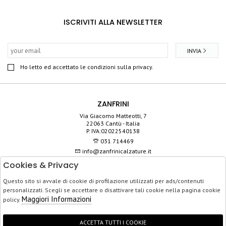
ISCRIVITI ALLA NEWSLETTER
INVIA
Ho letto ed accettato le condizioni sulla privacy.
ZANFRINI
Via Giacomo Matteotti, 7
22063 Cantù - Italia
P. IVA:02022540138
031 714469
info@zanfrinicalzature.it
Cookies & Privacy
SHOP
Questo sito si avvale di cookie di profilazione utilizzati per ads/contenuti
SERVIZIO CLIENTI
personalizzati. Scegli se accettare o disattivare tali cookie nella pagina cookie
ACQUISTO SICURO
Maggiori Informazioni
policy.
ACCETTA TUTTI I COOKIE