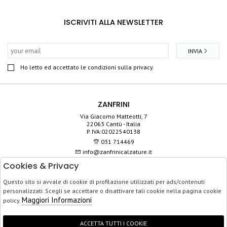
ISCRIVITI ALLA NEWSLETTER
INVIA
Ho letto ed accettato le condizioni sulla privacy.
ZANFRINI
Via Giacomo Matteotti, 7
22063 Cantù - Italia
P. IVA:02022540138
031 714469
info@zanfrinicalzature.it
Cookies & Privacy
SHOP
Questo sito si avvale di cookie di profilazione utilizzati per ads/contenuti
SERVIZIO CLIENTI
personalizzati. Scegli se accettare o disattivare tali cookie nella pagina cookie
ACQUISTO SICURO
Maggiori Informazioni
policy.
ACCETTA TUTTI I COOKIE