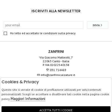
ISCRIVITI ALLA NEWSLETTER
INVIA
Ho letto ed accettato le condizioni sulla privacy.
ZANFRINI
Via Giacomo Matteotti, 7
22063 Cantù - Italia
P. IVA:02022540138
031 714469
info@zanfrinicalzature.it
Cookies & Privacy
SHOP
Questo sito si avvale di cookie di profilazione utilizzati per ads/contenuti
SERVIZIO CLIENTI
personalizzati. Scegli se accettare o disattivare tali cookie nella pagina cookie
ACQUISTO SICURO
Maggiori Informazioni
policy.
ACCETTA TUTTI I COOKIE