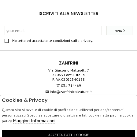
ISCRIVITI ALLA NEWSLETTER
INVIA
Ho letto ed accettato le condizioni sulla privacy.
ZANFRINI
Via Giacomo Matteotti, 7
22063 Cantù - Italia
P. IVA:02022540138
031 714469
info@zanfrinicalzature.it
Cookies & Privacy
SHOP
Questo sito si avvale di cookie di profilazione utilizzati per ads/contenuti
SERVIZIO CLIENTI
personalizzati. Scegli se accettare o disattivare tali cookie nella pagina cookie
ACQUISTO SICURO
Maggiori Informazioni
policy.
ACCETTA TUTTI I COOKIE