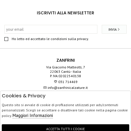
ISCRIVITI ALLA NEWSLETTER
INVIA
Ho letto ed accettato le condizioni sulla privacy.
ZANFRINI
Via Giacomo Matteotti, 7
22063 Cantù - Italia
P. IVA:02022540138
031 714469
info@zanfrinicalzature.it
Cookies & Privacy
SHOP
Questo sito si avvale di cookie di profilazione utilizzati per ads/contenuti
SERVIZIO CLIENTI
personalizzati. Scegli se accettare o disattivare tali cookie nella pagina cookie
ACQUISTO SICURO
Maggiori Informazioni
policy.
ACCETTA TUTTI I COOKIE