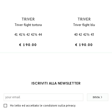
TRIVER
TRIVER
triver flight tortora
triver flight blu
41 41½ 42 42½ 44
40 42 42½ 43
€ 190.00
€ 190.00
ISCRIVITI ALLA NEWSLETTER
INVIA
Ho letto ed accettato le condizioni sulla privacy.